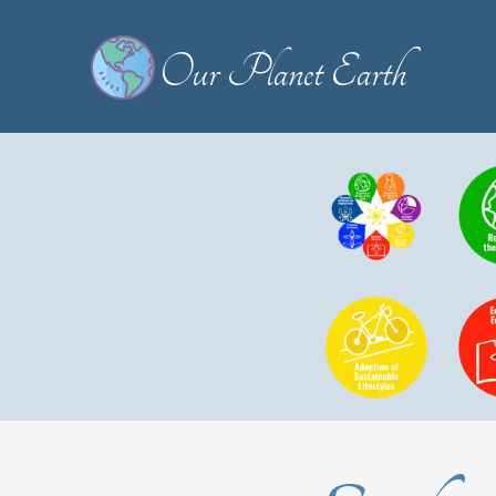
Our Planet Earth